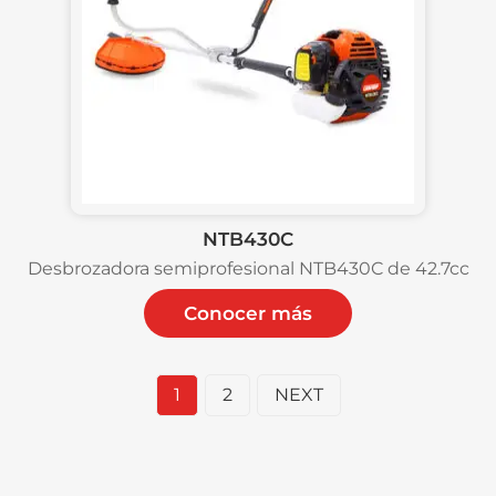
NTB430C
Desbrozadora semiprofesional NTB430C de 42.7cc
Conocer más
1
2
NEXT