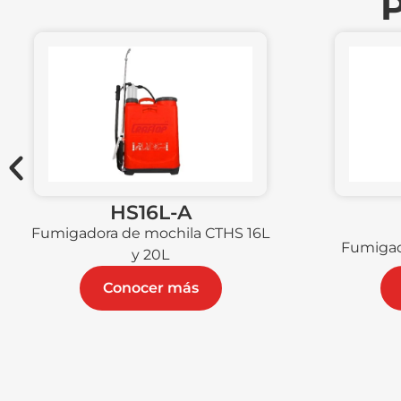
P
HS16L-A
Fumigadora de mochila CTHS 16L
Fumigad
y 20L
Conocer más