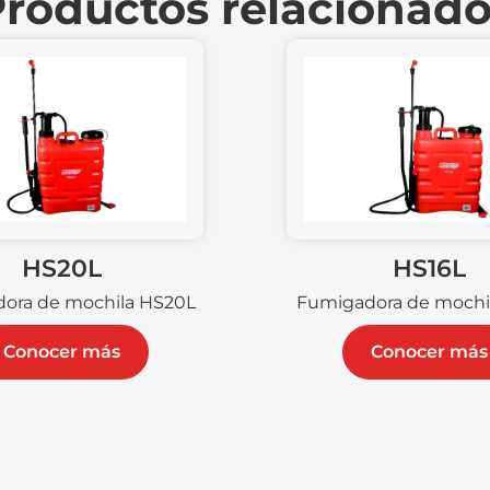
roductos relacionad
HS20L
HS16L
ora de mochila HS20L
Fumigadora de mochi
Conocer más
Conocer más