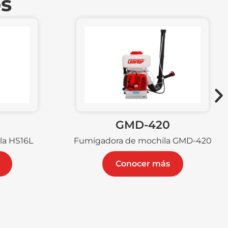
os
GMD-420
la HS16L
Fumigadora de mochila GMD-420
Conocer más