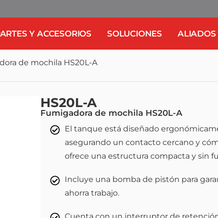
ARTES Y ACCESORIOS
SOLUCIONES
ALIADOS
dora de mochila HS20L-A
HS20L-A
Fumigadora de mochila HS20L-A
El tanque está diseñado ergonómicamen
asegurando un contacto cercano y cómod
ofrece una estructura compacta y sin f
Incluye una bomba de pistón para garan
ahorra trabajo.
Cuenta con un interruptor de retención y