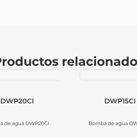
roductos relacionad
DWP15CI
a de agua DWP15CI
DWP20