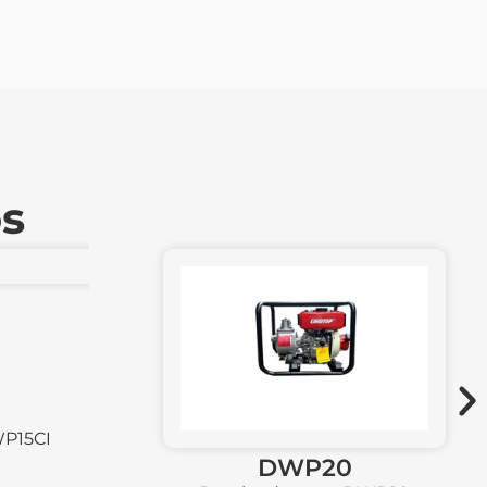
os
GWP20H2