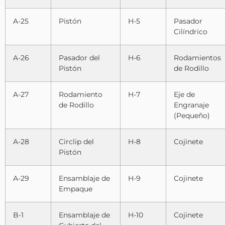
A-25
Pistón
H-5
Pasador
Cilíndrico
A-26
Pasador del
H-6
Rodamientos
Pistón
de Rodillo
A-27
Rodamiento
H-7
Eje de
de Rodillo
Engranaje
(Pequeño)
A-28
Circlip del
H-8
Cojinete
Pistón
A-29
Ensamblaje de
H-9
Cojinete
Empaque
B-1
Ensamblaje de
H-10
Cojinete