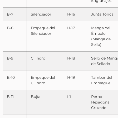
Engranajes
B-7
Silenciador
H-16
Junta Tórica
B-8
Empaque del
H-17
Manga del
Silenciador
Émbolo
(Manga de
Sello)
B-9
Cilindro
H-18
Sello de Mang
de Sellado
B-10
Empaque del
H-19
Tambor del
Cilindro
Embrague
B-11
Bujía
I-1
Perno
Hexagonal
Cruzado