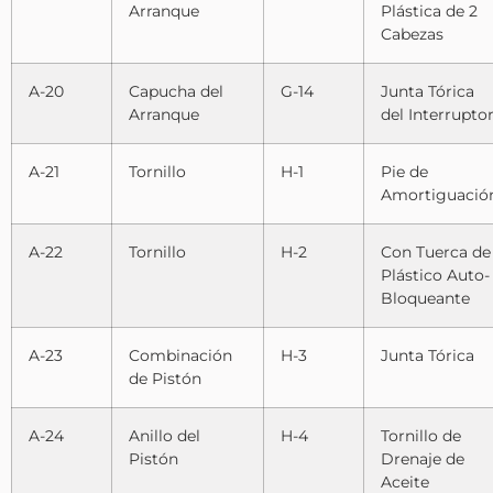
Arranque
Plástica de 2
Cabezas
A-20
Capucha del
G-14
Junta Tórica
Arranque
del Interrupto
A-21
Tornillo
H-1
Pie de
Amortiguació
A-22
Tornillo
H-2
Con Tuerca de
Plástico Auto-
Bloqueante
A-23
Combinación
H-3
Junta Tórica
de Pistón
A-24
Anillo del
H-4
Tornillo de
Pistón
Drenaje de
Aceite