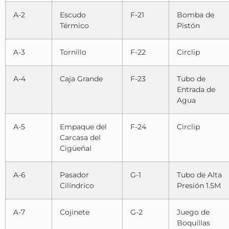
A-2
Escudo
F-21
Bomba de
Térmico
Pistón
A-3
Tornillo
F-22
Circlip
A-4
Caja Grande
F-23
Tubo de
Entrada de
Agua
A-5
Empaque del
F-24
Circlip
Carcasa del
Cigüeñal
A-6
Pasador
G-1
Tubo de Alta
Cilíndrico
Presión 1.5M
A-7
Cojinete
G-2
Juego de
Boquillas