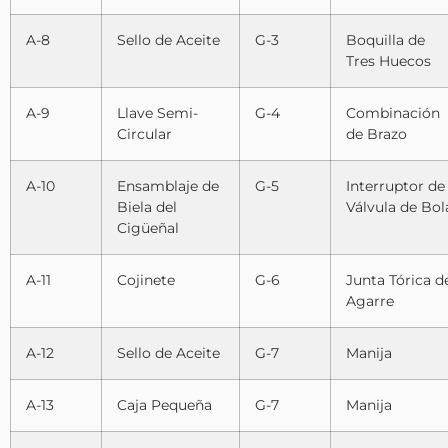
A-8
Sello de Aceite
G-3
Boquilla de
Tres Huecos
A-9
Llave Semi-
G-4
Combinación
Circular
de Brazo
A-10
Ensamblaje de
G-5
Interruptor de
Biela del
Válvula de Bol
Cigüeñal
A-11
Cojinete
G-6
Junta Tórica d
Agarre
A-12
Sello de Aceite
G-7
Manija
A-13
Caja Pequeña
G-7
Manija