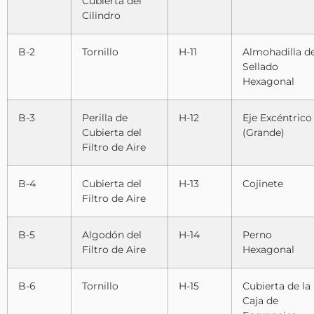
Cubierta del
Cilindro
B-2
Tornillo
H-11
Almohadilla d
Sellado
Hexagonal
B-3
Perilla de
H-12
Eje Excéntrico
Cubierta del
(Grande)
Filtro de Aire
B-4
Cubierta del
H-13
Cojinete
Filtro de Aire
B-5
Algodón del
H-14
Perno
Filtro de Aire
Hexagonal
B-6
Tornillo
H-15
Cubierta de la
Caja de